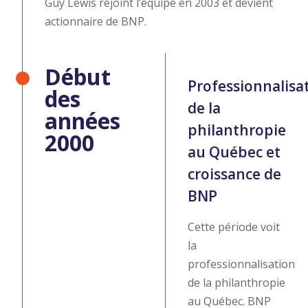
Guy Lewis rejoint l’équipe en 2003 et devient
actionnaire de BNP.
Début
Professionnalisa
des
de la
années
philanthropie
2000
au Québec et
croissance de
BNP
Cette période voit
la
professionnalisation
de la philanthropie
au Québec. BNP