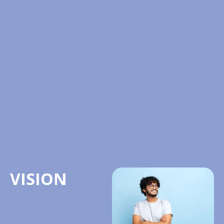
société.
BNP Inspire
accompagne chaque
projet avec
bienveillance et
dynamisme pour
obtenir des résultats
concrets et durables
qui enrichissent nos
communautés.
VISION
Être le partenaire de