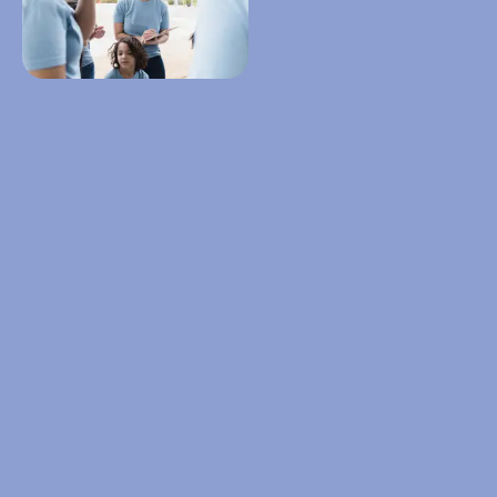
BNP Inspire
offre des
stratégies
philanthropiques
novatrices, à la fois
efficaces et
profondément
humaines et
inspirantes. La riche
expérience et le large
éventail de
compétences de son
équipe sont au service
d’organisations qui
aspirent à avoir un
impact positif sur la