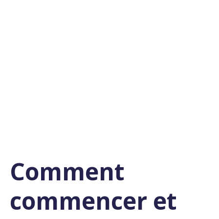
l'image de marque !
Vous souhaitez en apprendre
davantage ?
Écoutez notre balado intitulé "Les
trucs et astuces pour l’image de
marque de votre organisme !”.
Écouter le balado
Comment
commencer et