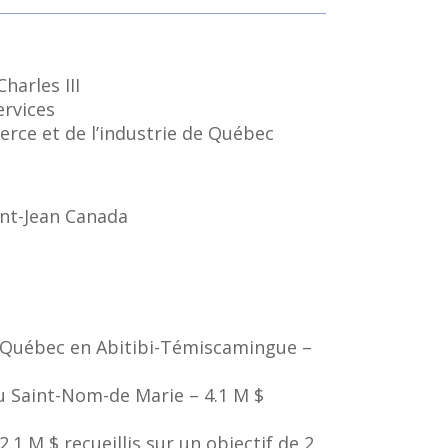
harles III
ervices
rce et de l’industrie de Québec
int-Jean Canada
 Québec en Abitibi-Témiscamingue –
 Saint-Nom-de Marie – 4.1 M $
 M $ recueillis sur un objectif de 2