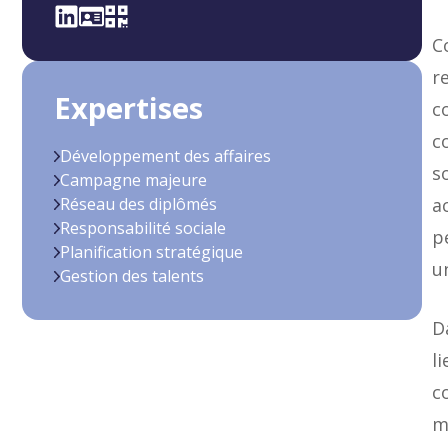
C
r
Expertises
c
c
Développement des affaires
s
Campagne majeure
Réseau des diplômés
a
Responsabilité sociale
p
Planification stratégique
u
Gestion des talents
D
l
c
mi