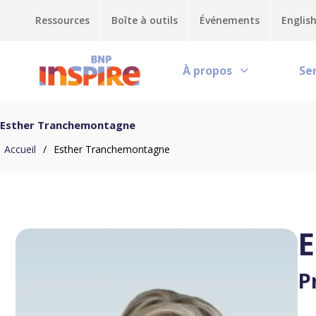
Ressources
Boîte à outils
Événements
Englis
À propos
Se
Esther Tranchemontagne
Accueil
/
Esther Tranchemontagne
E
P