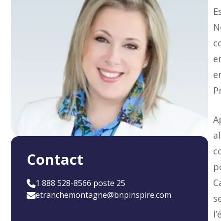
E
N
c
e
e
P
A
a
c
Contact
p
C
1 888 528-8566 poste 25
etranchemontagne@bnpinspire.com
s
l