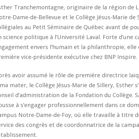
sther Tranchemontagne, originaire de la région de Lo
otre-Dame-de-Bellevue et le Collège Jésus-Marie de Si
ollégiales au Petit Séminaire de Québec avant de p
n science politique à l’Université Laval. Forte d’une
ngagement envers l’humain et la philanthropie, elle 
remière vice-présidente exécutive chez BNP Inspire.
près avoir assumé le rôle de première directrice laï
lma mater, le Collège Jésus-Marie de Sillery, Esther 
onseil d’administration de la Fondation du Collège. S
ousse à s’engager professionnellement dans ce dom
ampus Notre-Dame-de-Foy, où elle travaille à titre 
ervice des congrès et de coordonnatrice de la cam
’établissement.