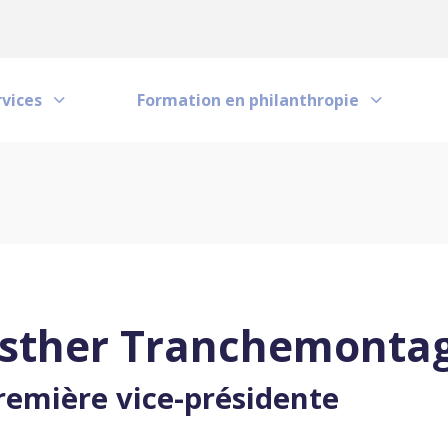
h
rvices
Formation en philanthropie
sther Tranchemonta
remière vice-présidente