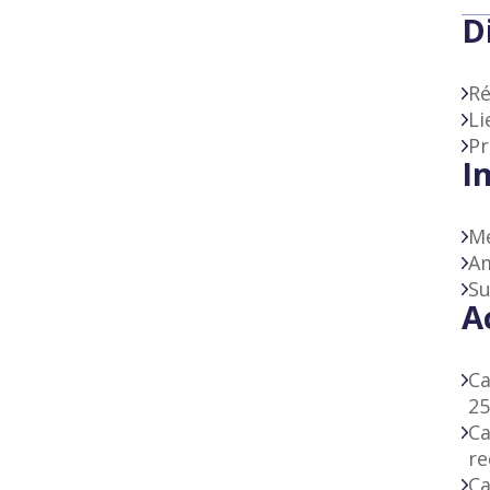
D
Ré
Li
Pr
I
Me
Am
Su
A
Ca
25
Ca
re
Ca