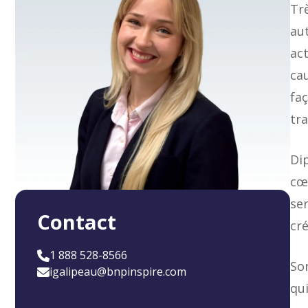
Trè
aut
ac
ca
faç
tr
Dip
cœu
se
Contact
cr
1 888 528-8566
Son
igalipeau@bnpinspire.com
qu