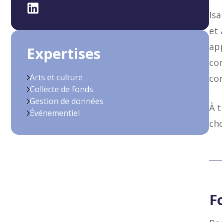
Isa
et 
ap
Expertises
co
Arts et culture
con
Collecte de fonds
Gestion de données
À t
Événementiel
cho
F