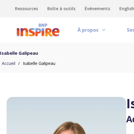
Ressources
Boîte à outils
Événements
Englis
À propos
Se
Isabelle Galipeau
Accueil
/
Isabelle Galipeau
I
A