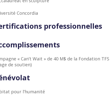
ccalauréat en sculpture
iversité Concordia
ertifications professionnelles
ccomplissements
mpagne « Can’t Wait » de 40 M$ de la Fondation TFS
age de soutien)
énévolat
bitat pour l’humanité