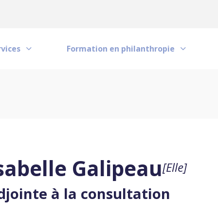
h
rvices
Formation en philanthropie
sabelle Galipeau
[Elle]
djointe à la consultation