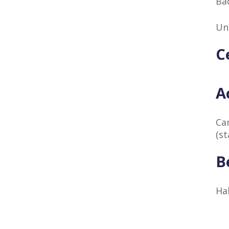
Ba
Un
C
A
Ca
(st
B
Ha