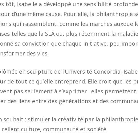
s tôt, Isabelle a développé une sensibilité profonde
our d’une même cause. Pour elle, la philanthropie se
tions qui rassemblent, comme les marches auxquelles
uses telles que la SLA ou, plus récemment la maladi
onné sa conviction que chaque initiative, peu import
ansformer des vies.
lômée en sculpture de l’Université Concordia, Isabell
r de tout ce qu’elle entreprend. Elle croit que les p
rvent pas seulement à s’exprimer : elles permettent
éer des liens entre des générations et des communa
 souhait : stimuler la créativité par la philanthrop
i relient culture, communauté et société.