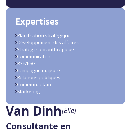
Expertises
Planification stratégique
Développement des affaires
Stratégie philanthropique
Communication
RSE/ESG
Campagne majeure
Relations publiques
Communautaire
Marketing
Van Dinh
[Elle]
Consultante en